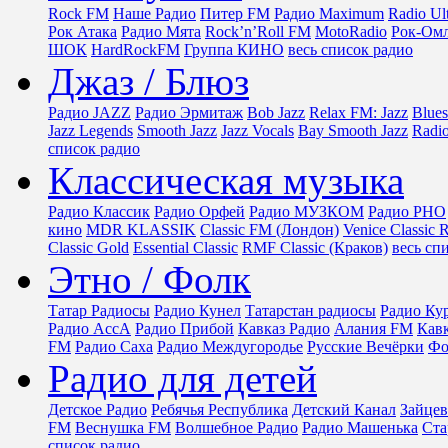
Rock FM
Наше Радио
Питер FM
Радио Maximum
Radio Ul
Рок Атака
Радио Мята
Rock’n’Roll FM
MotoRadio
Рок-Ом
ШОК
HardRockFM
Группа КИНО
весь список радио
Джаз / Блюз
Радио JAZZ
Радио Эрмитаж
Bob Jazz
Relax FM: Jazz
Blue
Jazz Legends
Smooth Jazz
Jazz Vocals
Bay Smooth Jazz
Radi
список радио
Классическая музыка
Радио Классик
Радио Орфей
Радио МУЗКОМ
Радио РНО
кино
MDR KLASSIK
Classic FM (Лондон)
Venice Classic 
Classic Gold
Essential Classic
RMF Classic (Краков)
весь сп
Этно / Фолк
Татар Радиосы
Радио Кунел
Татарстан радиосы
Радио Ку
Радио АссА
Радио Прибой
Кавказ Радио
Алания FM
Кав
FM
Радио Саха
Радио Междугородье
Русские Вечёрки
Фо
Радио для детей
Детское Радио
Ребячья Республика
Детский Канал
Зайцев
FM
Веснушка FM
Волшебное Радио
Радио Машенька
Ста
список радио