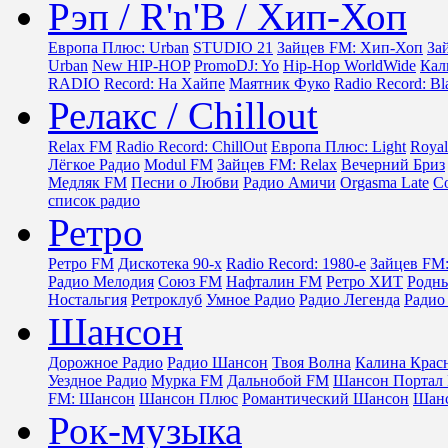
Рэп / R'n'B / Хип-Хоп
Европа Плюс: Urban
STUDIO 21
Зайцев FM: Хип-Хоп
За
Urban
New HIP-HOP
PromoDJ: Yo
Hip-Hop WorldWide
Кал
RADIO
Record: На Хайпе
Маятник Фуко
Radio Record: Bl
Релакс / Chillout
Relax FM
Radio Record: ChillOut
Европа Плюс: Light
Royal
Лёгкое Радио
Modul FM
Зайцев FM: Relax
Вечерний Бриз
Медляк FM
Песни о Любви
Радио Амичи
Orgasma Late
Co
список радио
Ретро
Ретро FM
Дискотека 90-х
Radio Record: 1980-e
Зайцев FM:
Радио Мелодия
Союз FM
Нафталин FM
Ретро ХИТ
Родн
Ностальгия
Ретроклуб
Умное Радио
Радио Легенда
Радио
Шансон
Дорожное Радио
Радио Шансон
Твоя Волна
Калина Крас
Уездное Радио
Мурка FM
Дальнобой FM
Шансон Портал 
FM: Шансон
Шансон Плюс
Романтический Шансон
Шанс
Рок-музыка