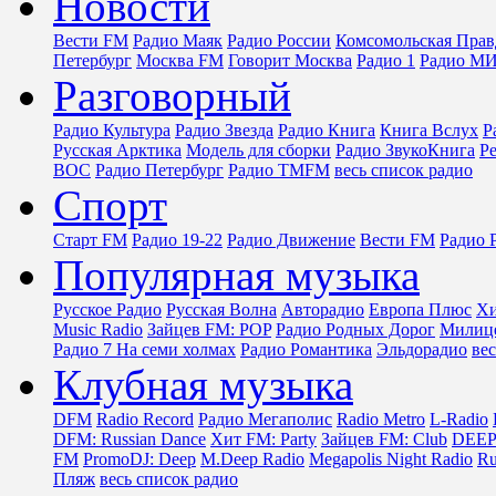
Новости
Вести FM
Радио Маяк
Радио России
Комсомольская Прав
Петербург
Москва FM
Говорит Москва
Радио 1
Радио М
Разговорный
Радио Культура
Радио Звезда
Радио Книга
Книга Вслух
Р
Русская Арктика
Модель для сборки
Радио ЗвукоКнига
Р
ВОС
Радио Петербург
Радио TMFM
весь список радио
Спорт
Старт FM
Радио 19-22
Радио Движение
Вести FM
Радио 
Популярная музыка
Русское Радио
Русская Волна
Авторадио
Европа Плюс
Х
Music Radio
Зайцев FM: POP
Радио Родных Дорог
Милице
Радио 7 На семи холмах
Радио Романтика
Эльдорадио
ве
Клубная музыка
DFM
Radio Record
Радио Мегаполис
Radio Metro
L-Radio
DFM: Russian Dance
Хит FM: Party
Зайцев FM: Club
DEEP
FM
PromoDJ: Deep
M.Deep Radio
Megapolis Night Radio
Ru
Пляж
весь список радио