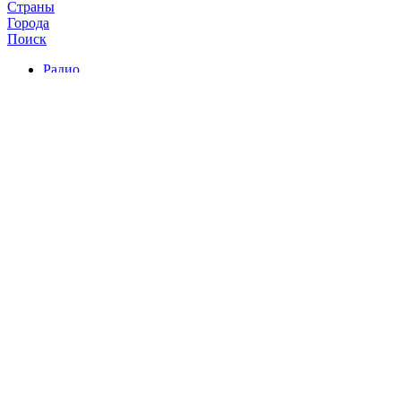
Страны
Города
Поиск
Радио
Звезда
Начните слушать
Радио Звезда
онлайн бесплатно прямой
эфир, в хорошем качестве на Radio9.ru , запустив плеер ниже