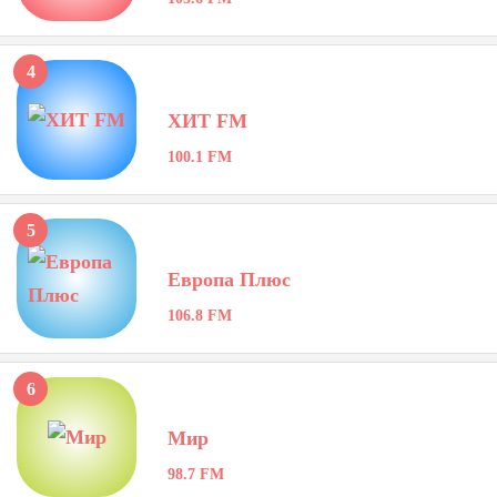
4
ХИТ FM
100.1 FM
5
Европа Плюс
106.8 FM
6
Мир
98.7 FM