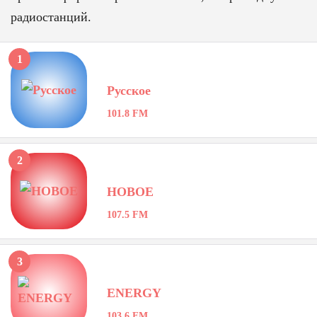
радиостанций.
1
Русское
101.8 FM
2
НОВОЕ
107.5 FM
3
ENERGY
103.6 FM