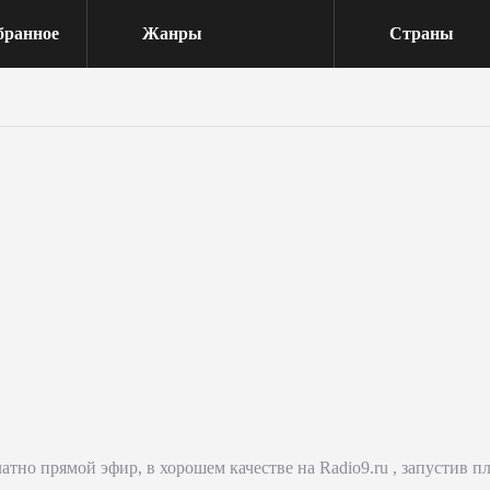
бранное
Жанры
Страны
тно прямой эфир, в хорошем качестве на Radio9.ru , запустив п