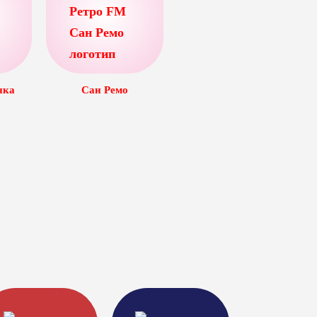
нка
Сан Ремо