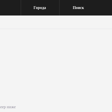
Города
Поиск
леер ниже