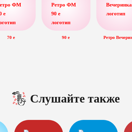
70 e
90 е
Ретро Вечери
Слушайте также