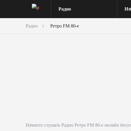
Радио
Из
Радио
Ретро FM 80-е
Начните слушать
Радио Ретро FM 80-е
онлайн беспла