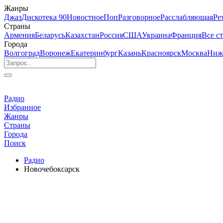
Жанры
Джаз
Дискотека 90
Новостное
Поп
Разговорное
Расслабляющая
Ре
Страны
Армения
Беларусь
Казахстан
Россия
США
Украина
Франция
Все с
Города
Волгоград
Воронеж
Екатеринбург
Казань
Красноярск
Москва
Ниж
Радио
Избранное
Жанры
Страны
Города
Поиск
Радио
Новочебоксарск