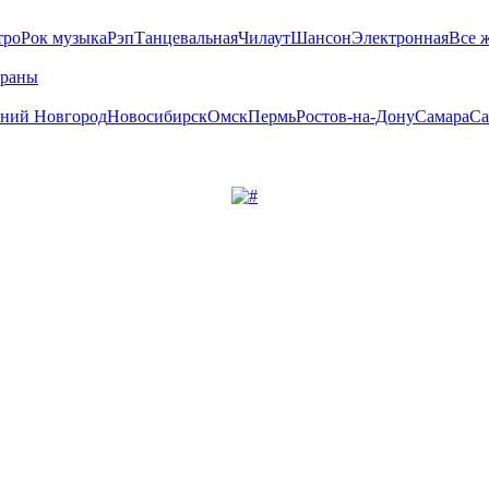
тро
Рок музыка
Рэп
Танцевальная
Чилаут
Шансон
Электронная
Все 
траны
ний Новгород
Новосибирск
Омск
Пермь
Ростов-на-Дону
Самара
Са