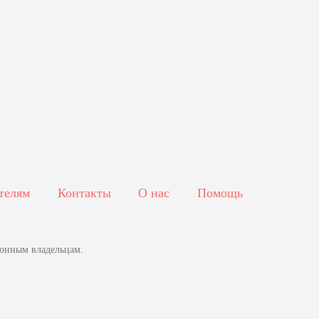
телям
Контакты
О нас
Помощь
конным владельцам.